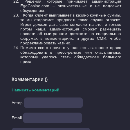
Решения, которые принимает администрация
EgoCasino.com – окончательные и не подлежат
обсуждению.
Когда клиент выигрывает в казино крупные суммы,
то мы стараемся придавать такие случаи огласке.
Игрок должен дать свое согласие на это, и только
потом наша администрация сможет размещать
новости об выигранном джекпоте на специальных
форумах в комментариях, и других СМИ, чтобы
прорекламировать казино.
Помимо всего прочего у нас есть законное право
обнародовать в пресс-релизе имя счастливчика,
которому удалось стать обладателем большого
приза.
Комментарии (
)
Написать комментарий
Автор
Email