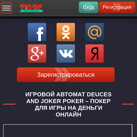
Вход
Регистрация
Зарегистрироваться
ИГРОВОЙ АВТОМАТ DEUCES
AND JOKER POKER – ПОКЕР
ДЛЯ ИГРЫ НА ДЕНЬГИ
ОНЛАЙН