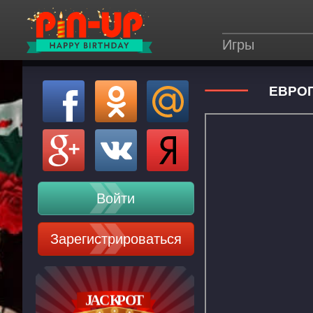
Игры
ЕВРОП
Войти
Зарегистрироваться