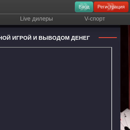
Вход
Регистрация
Live дилеры
V-спорт
НОЙ ИГРОЙ И ВЫВОДОМ ДЕНЕГ