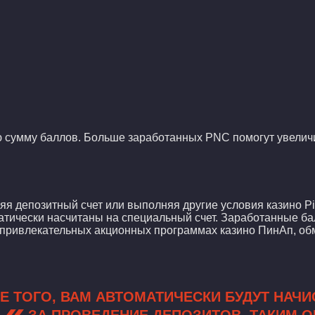
ю сумму баллов. Больше заработанных PNC помогут увеличи
няя депозитный счет или выполняя другие условия казино P
атически насчитаны на специальный счет. Заработанные б
 привлекательных акционных программах казино ПинАп, об
Е ТОГО, ВАМ АВТОМАТИЧЕСКИ БУДУТ НАЧ
Ы
ЗА ПРОВЕДЕНИЕ ДЕПОЗИТОВ. ТАКИМ 