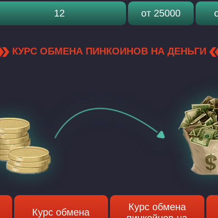
12
от 25000
КУРС ОБМЕНА ПИНКОИНОВ НА ДЕНЬГИ
Курс обмена
Курс обмена
пинкойнов на