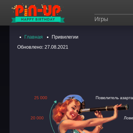
Игры
Главная
Привилегии
Обновлено: 27.08.2021
25 000
Повелитель азарт
20 000
Лове