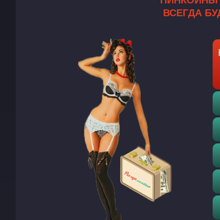
ВСЕГДА БУ