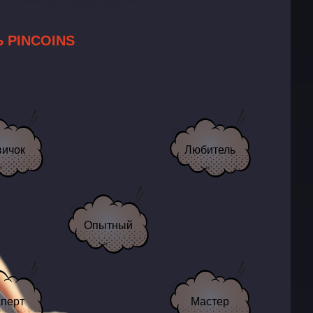
 PINCOINS
ичок
Любитель
Опытный
перт
Мастер