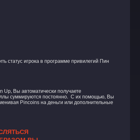
ть статус игрока в программе привилегий Пин
in Up, Вы автоматически получаете
аллы суммируются постоянно. С их помощью, Вы
менивая Pincoins на деньги или дополнительные
ИСЛЯТЬСЯ
ОБРАЗОМ ВЫ