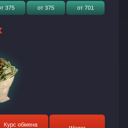
от 375
от 375
от 701
Курс обмена
Wager