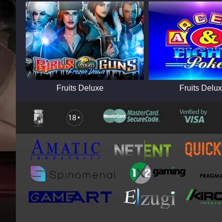
Fruits Deluxe
Fruits Delu