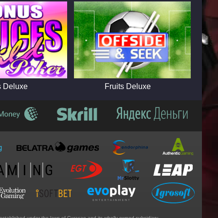
s Deluxe
Fruits Deluxe
tablished under the laws of Curacao and its wholly owned subsidiary,