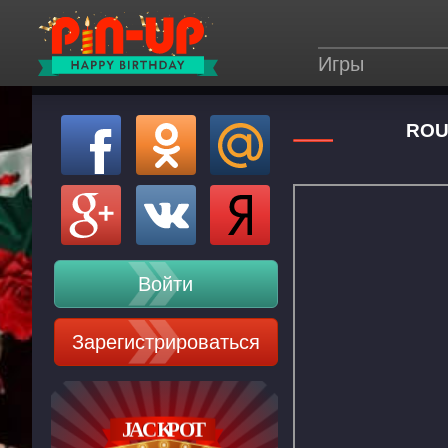
Игры
ROU
Войти
Зарегистрироваться